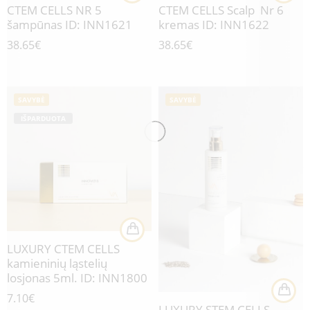
CTEM CELLS NR 5
CTEM CELLS Scalp Nr 6
šampūnas ID: INN1621
kremas ID: INN1622
38.65
€
38.65
€
SAVYBĖ
SAVYBĖ
IŠPARDUOTA
LUXURY CTEM CELLS
kamieninių ląstelių
losjonas 5ml. ID: INN1800
7.10
€
LUXURY STEM CELLS