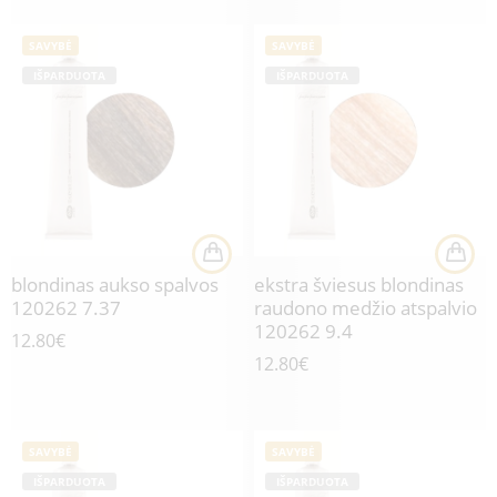
SAVYBĖ
SAVYBĖ
IŠPARDUOTA
IŠPARDUOTA
blondinas aukso spalvos
ekstra šviesus blondinas
120262 7.37
raudono medžio atspalvio
120262 9.4
12.80
€
12.80
€
SAVYBĖ
SAVYBĖ
IŠPARDUOTA
IŠPARDUOTA