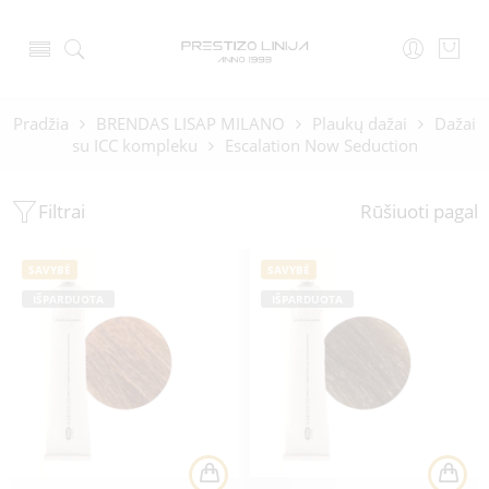
Pradžia
BRENDAS LISAP MILANO
Plaukų dažai
Dažai
su ICC kompleku
Escalation Now Seduction
Filtrai
Rūšiuoti pagal
SAVYBĖ
SAVYBĖ
IŠPARDUOTA
IŠPARDUOTA