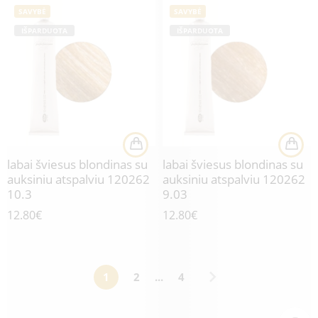
SAVYBĖ
SAVYBĖ
IŠPARDUOTA
IŠPARDUOTA
labai šviesus blondinas su
labai šviesus blondinas su
auksiniu atspalviu 120262
auksiniu atspalviu 120262
10.3
9.03
12.80
€
12.80
€
1
2
...
4