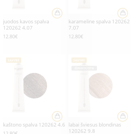
juodos kavos spalva
karameline spalva 120262
120262 4.07
7.07
12.80
€
12.80
€
SAVYBĖ
SAVYBĖ
IŠPARDUOTA
kaštono spalva 120262 4.6
labai šviesus blondinas
120262 9.8
12.80
€