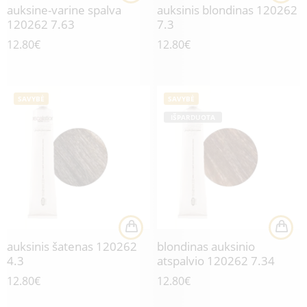
auksine-varine spalva
auksinis blondinas 120262
120262 7.63
7.3
12.80
€
12.80
€
SAVYBĖ
SAVYBĖ
IŠPARDUOTA
auksinis šatenas 120262
blondinas auksinio
4.3
atspalvio 120262 7.34
12.80
€
12.80
€