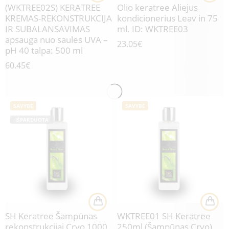
(WKTREE02S) KERATREE
Olio keratree Aliejus
KREMAS-REKONSTRUKCIJA
kondicionerius Leav in 75
IR SUBALANSAVIMAS
ml. ID: WKTREE03
apsauga nuo saules UVA –
23.05
€
pH 40 talpa: 500 ml
60.45
€
SAVYBĖ
SAVYBĖ
IŠPARDUOTA
SH Keratree Šampūnas
WKTREE01 SH Keratree
rekonstrukcijai Cryo 1000
250ml (Šampūnas Cryo)