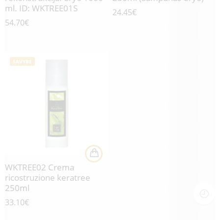
ml. ID: WKTREE01S
24.45
€
54.70
€
SAVYBĖ
WKTREE02 Crema
ricostruzione keratree
250ml
33.10
€