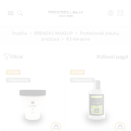
Pradžia
BRENDAS WAKEUP
Profesionali plaukų
priežiūra
K3-Keratree
Filtrai
Rūšiuoti pagal
SAVYBĖ
SAVYBĖ
IŠPARDUOTA
IŠPARDUOTA