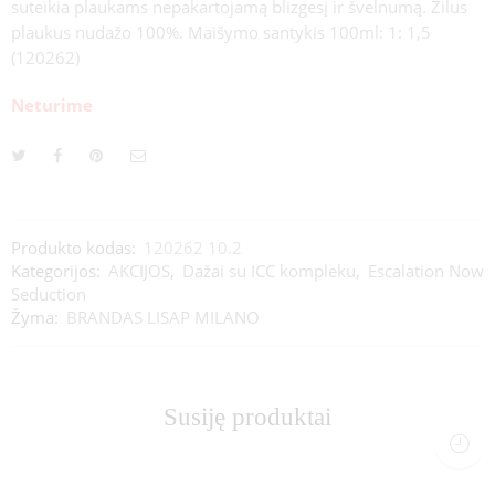
suteikia plaukams nepakartojamą blizgesį ir švelnumą. Žilus
plaukus nudažo 100%. Maišymo santykis 100ml: 1: 1,5
(120262)
Neturime
Produkto kodas:
120262 10.2
Kategorijos:
AKCIJOS
,
Dažai su ICC kompleku
,
Escalation Now
Seduction
Žyma:
BRANDAS LISAP MILANO
Susiję produktai