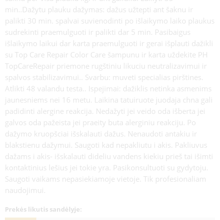
min..Dažytu plauku dažymas: dažus užtepti ant šaknu ir
palikti 30 min. spalvai suvienodinti po išlaikymo laiko plaukus
sudrekinti praemulguoti ir palikti dar 5 min. Pasibaigus
išlaikymo laikui dar karta praemulguoti ir gerai išplauti dažikli
su Top Care Repair Color Care šampunu ir karta uždekite PH
TopCareRepair priemone rugštiniu likuciu neutralizavimui ir
spalvos stabilizavimui.. Svarbu: muveti specialias pirštines.
Atlikti 48 valandu testa.. Ispejimai: dažiklis netinka asmenims
jaunesniems nei 16 metu. Laikina tatuiruote juodaja chna gali
padidinti alergine reakcija. Nedažyti jei veido oda išberta jei
galvos oda pažeista jei praeity buta alerginiu reakciju. Po
dažymo kruopšciai išskalauti dažus. Nenaudoti antakiu ir
blakstienu dažymui. Saugoti kad nepakliutu i akis. Pakliuvus
dažams i akis- išskalauti dideliu vandens kiekiu prieš tai išimti
kontaktinius lešius jei tokie yra. Pasikonsultuoti su gydytoju.
Saugoti vaikams nepasiekiamoje vietoje. Tik profesionaliam
naudojimui.
Prekės likutis sandėlyje: