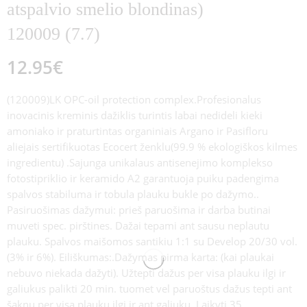
atspalvio smelio blondinas)
120009 (7.7)
12.95
€
(120009)LK OPC-oil protection complex.Profesionalus
inovacinis kreminis dažiklis turintis labai nedideli kieki
amoniako ir praturtintas organiniais Argano ir Pasifloru
aliejais sertifikuotas Ecocert ženklu(99.9 % ekologiškos kilmes
ingredientu) .Sajunga unikalaus antisenejimo komplekso
fotostipriklio ir keramido A2 garantuoja puiku padengima
spalvos stabiluma ir tobula plauku bukle po dažymo..
Pasiruošimas dažymui: prieš paruošima ir darba butinai
muveti spec. pirštines. Dažai tepami ant sausu neplautu
plauku. Spalvos maišomos santikiu 1:1 su Develop 20/30 vol.
(3% ir 6%). Eiliškumas:.Dažymas pirma karta: (kai plaukai
nebuvo niekada dažyti). Užtepti dažus per visa plauku ilgi ir
galiukus palikti 20 min. tuomet vel paruoštus dažus tepti ant
šaknu per visa plauku ilgi ir ant galiuku. Laikyti 35