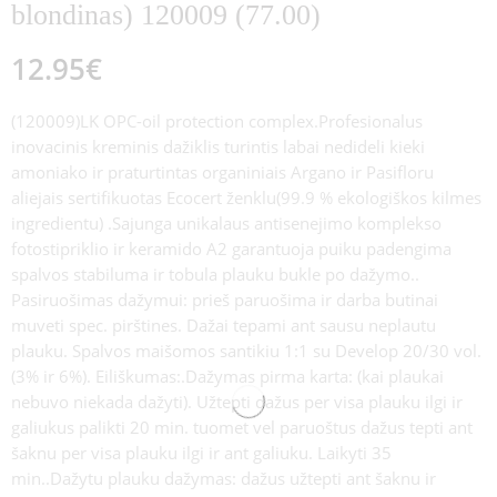
blondinas) 120009 (77.00)
12.95
€
(120009)LK OPC-oil protection complex.Profesionalus
inovacinis kreminis dažiklis turintis labai nedideli kieki
amoniako ir praturtintas organiniais Argano ir Pasifloru
aliejais sertifikuotas Ecocert ženklu(99.9 % ekologiškos kilmes
ingredientu) .Sajunga unikalaus antisenejimo komplekso
fotostipriklio ir keramido A2 garantuoja puiku padengima
spalvos stabiluma ir tobula plauku bukle po dažymo..
Pasiruošimas dažymui: prieš paruošima ir darba butinai
muveti spec. pirštines. Dažai tepami ant sausu neplautu
plauku. Spalvos maišomos santikiu 1:1 su Develop 20/30 vol.
(3% ir 6%). Eiliškumas:.Dažymas pirma karta: (kai plaukai
nebuvo niekada dažyti). Užtepti dažus per visa plauku ilgi ir
galiukus palikti 20 min. tuomet vel paruoštus dažus tepti ant
šaknu per visa plauku ilgi ir ant galiuku. Laikyti 35
min..Dažytu plauku dažymas: dažus užtepti ant šaknu ir