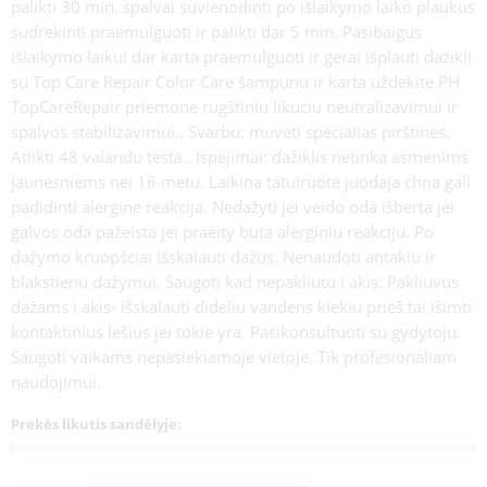
palikti 30 min. spalvai suvienodinti po išlaikymo laiko plaukus
sudrekinti praemulguoti ir palikti dar 5 min. Pasibaigus
išlaikymo laikui dar karta praemulguoti ir gerai išplauti dažikli
su Top Care Repair Color Care šampunu ir karta uždekite PH
TopCareRepair priemone rugštiniu likuciu neutralizavimui ir
spalvos stabilizavimui.. Svarbu: muveti specialias pirštines.
Atlikti 48 valandu testa.. Ispejimai: dažiklis netinka asmenims
jaunesniems nei 16 metu. Laikina tatuiruote juodaja chna gali
padidinti alergine reakcija. Nedažyti jei veido oda išberta jei
galvos oda pažeista jei praeity buta alerginiu reakciju. Po
dažymo kruopšciai išskalauti dažus. Nenaudoti antakiu ir
blakstienu dažymui. Saugoti kad nepakliutu i akis. Pakliuvus
dažams i akis- išskalauti dideliu vandens kiekiu prieš tai išimti
kontaktinius lešius jei tokie yra. Pasikonsultuoti su gydytoju.
Saugoti vaikams nepasiekiamoje vietoje. Tik profesionaliam
naudojimui.
Prekės likutis sandėlyje: