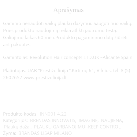
Aprašymas
Gaminio nenaudoti vaikų plaukų dažymui. Saugoti nuo vaikų.
Prieš produkto naudojimą reikia atlikti jautrumo testą.
Galiojimo laikas 60 mėn.Produkto pagaminimo datą žiūrėti
ant pakuotės.
Gamintojas: Revolution Hair concepts LTD,UK –Alicante Spain
Platintojas: UAB “Prestižo linija ”,Kirtimų 61, Vilnius, tel: 8 (5)
2602657 www.prestizolinija.lt
Produkto kodas:
INN001 4.22
Kategorijos:
BRENDAS INNOVATIS
,
IMAGINE
,
NAUJIENA
,
Plaukų dažai
,
PLAUKŲ GARBANOJIMUI-KEEP CONTROL
Žyma:
BRANDAS LISAP MILANO