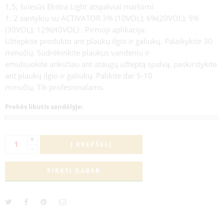
1,5; šviesūs Ekstra Light atspalviai maišomi
1: 2 santykiu su ACTIVATOR 3% (10VOL); 6%(20VOL); 9%
(30VOL); 12%(40VOL) . Pirmoji aplikacija:
Užtepkite produkto ant plaukų ilgio ir galiukų. Palaikykite 30
minučių. Sudrėkinkite plaukus vandeniu ir
emulsuokite anksčiau ant ataugų užteptą spalvą, paskirstykite
ant plaukų ilgio ir galiukų. Palikite dar 5-10
minučių. Tik profesionalams.
Prekės likutis sandėlyje:
+
Į KREPŠELĮ
-
PIRKTI DABAR