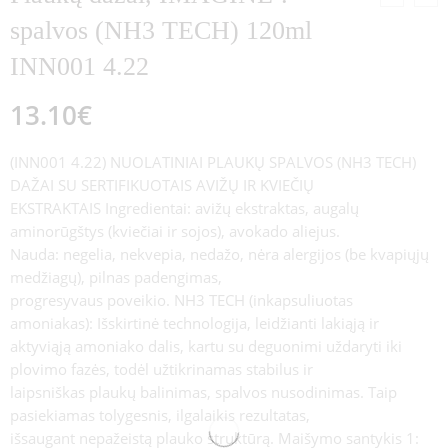
spalvos (NH3 TECH) 120ml
INN001 4.22
13.10
€
(INN001 4.22) NUOLATINIAI PLAUKŲ SPALVOS (NH3 TECH)
DAŽAI SU SERTIFIKUOTAIS AVIŽŲ IR KVIEČIŲ
EKSTRAKTAIS Ingredientai: avižų ekstraktas, augalų
aminorūgštys (kviečiai ir sojos), avokado aliejus.
Nauda: negelia, nekvepia, nedažo, nėra alergijos (be kvapiųjų
medžiagų), pilnas padengimas,
progresyvaus poveikio. NH3 TECH (inkapsuliuotas
amoniakas): Išskirtinė technologija, leidžianti lakiąją ir
aktyviąją amoniako dalis, kartu su deguonimi uždaryti iki
plovimo fazės, todėl užtikrinamas stabilus ir
laipsniškas plaukų balinimas, spalvos nusodinimas. Taip
pasiekiamas tolygesnis, ilgalaikis rezultatas,
išsaugant nepažeistą plauko struktūrą. Maišymo santykis 1: