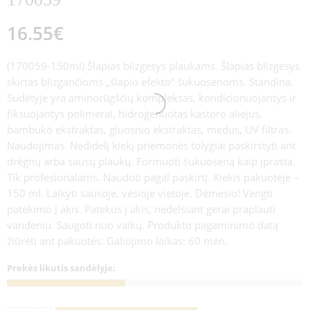
16.55
€
(170059-150ml) Šlapias blizgesys plaukams. Šlapias blizgesys
skirtas blizgančioms „šlapio efekto“ šukuosenoms. Standina.
Sudėtyje yra aminorūgščių kompleksas, kondicionuojantys ir
fiksuojantys polimerai, hidrogenuotas kastoro aliejus,
bambuko ekstraktas, gluosnio ekstraktas, medus, UV filtras.
Naudojimas. Nedidelį kiekį priemonės tolygiai paskirstyti ant
drėgnų arba sausų plaukų. Formuoti šukuoseną kaip įprasta.
Tik profesionalams. Naudoti pagal paskirtį. Kiekis pakuotėje –
150 ml. Laikyti sausoje, vėsioje vietoje. Dėmesio! Vengti
patekimo į akis. Patekus į akis, nedelsiant gerai praplauti
vandeniu. Saugoti nuo vaikų. Produkto pagaminimo datą
žiūrėti ant pakuotės. Galiojimo laikas: 60 mėn.
Prekės likutis sandėlyje: